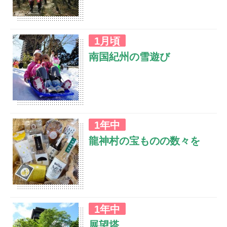
紀州の屋根と呼ばれる護摩壇山は森林公園として
1月頃
整備され、ブナ等広葉樹林が広がり紅葉の名所と
南国紀州の雪遊び
しても素晴らしい景色を楽しむことができます。
毎年春のハイキングシーズンや秋の紅葉を目当て
に登山道には多くの方が思い思いに自然を楽しま
れています。
龍神村の北の玄関口でもあり、県内最高峰の観光
1年中
施設である「ごまさんスカイタワー」周辺で、紀
龍神村の宝ものの数々を
南地方では珍しい雪のイベントを開催していま
す。雪だるまやかまくら作り、ソリ遊びなどなど
盛りだくさん！！
紀州の深い山々に囲まれた龍神村。日本三美人の
1年中
湯のひとつ「龍神温泉」は歴史深く美肌効果の高
展望塔