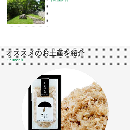
い泉質として全国的に有名です。伝説の宝庫であ
るこの土地には古くから受け継がれる昔ながらの
手づくりの味があります。
1階売店では龍神村はもちろん、和歌山／熊野地
高さ33m。エレベーター定員15名。平維盛が護
方の魅力、伝統の味を広く知っていただきたいと
摩木を炊いて平家の行く末を占ったという史実に
いう想いでお店づくりに努め、昔ながらの保存食
ちなみ、護摩木を積み上げた独得の形に設計して
やからだ想いのおやつ、和の味から洋の味まで盛
オススメのお土産を紹介
います。展望台からは大台・大峰をはじめとした
り沢山なこだわりの“味”の数々をご用意しており
Souvenir
美しい山並みの他、見通しの良い日には紀伊水道
ます。また、龍神村の作家さんをはじめ県内で活
の島々も望むことが出来ます。
躍している職人さんの商品・作品を取り扱ってお
●展望塔入り口付近で標高1,282ｍ、展望室内で
ります。
1,306ｍです。●紀伊山地の山々を眼下に望む360
度のパノラマをお楽しみいただけます。●空気が
澄んでいる日はきらきらと輝く紀伊水道、さらに
は四国までも望むことが出来ます。●中庭には御
神木の如く長樹齢の“ちょうちん杉”が鎮座しおり