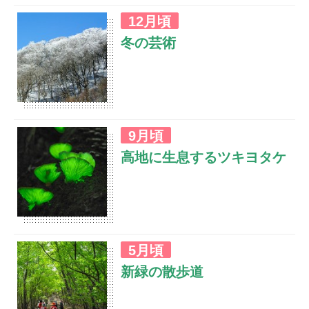
大阪をスタートし、近畿地方を中心にクラシック
12月頃
カーで1000kmを走る公道ラリーイベントです。
冬の芸術
ごまさんスカイタワーはチェックポイントとして
毎年多くのクラシックカーを目の前で応援するこ
とができます。
南国のイメージが強い和歌山県の南部ですが、冬
9月頃
には南紀とは思えないほどの雪景色や樹氷を楽し
高地に生息するツキヨタケ
めます。
主として山地（ブナ林等）の倒木に生え、暗闇で
5月頃
はヒダがぼんやりと発光する特徴を持っていま
新緑の散歩道
す。なお猛毒のため食用には適していません。