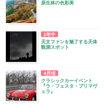
原生林の色彩美
護摩壇山は森林公園として整備され、ブナ等広葉
1年中
樹林が広がり紅葉の名所としても素晴らしい景色
天文ファンを魅了する天体
を楽しむことができます。
観測スポット
展望塔入り口付近で標高1,282ｍあるごまさんス
4月頃
カイタワー近辺は、標高が高く大都市からの光も
クラシックカーイベント
影響されないため天体観測スポットとしてもおす
『ラ・フェスタ・プリマヴ
すめです。写真は、ごまさんスカイタワー駐車場
ェラ』
にて撮影された金環日食の風景です。※画像はコ
ンポジットによる